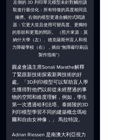
左側的 3D 列印單元模型未針對觸控讀
取進行最佳化：所有特徵的高度相同且
擁擠。右側的模型更適合觸控式閱讀
器：它更大並且使用可變高度、更獨特
的形狀和更寬的間距。 （照片來源：莫
納什大學（左）、德克薩斯州盲人和視
力障礙學校（右），摘自“無障礙印刷品
製作指南”）
圓桌會議主席Sonali Marathe解釋
了緊跟新技術探索新興技術的好
處。「3D列印模型可以幫助盲人學
生獲得對他們以前從未經歷過的事
物的空間和維度理解，例如，學生
第一次透過哈利法塔、泰姬陵的3D
列印模型學習不同的建築概念瑪哈
爾和自由女神像，」 馬拉特說。
Adrian Riessen 是南澳大利亞視力