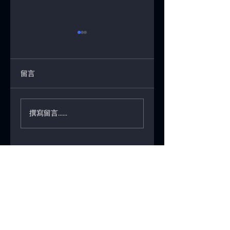
留言
Bambu Lab 回應安
3D 列印讓天線變
撰寫留言......
全性更新爭議，承諾
更輕？
“開發者模式”
瑞思三維科技有限公司
1F., No. 1, Ln. 442, Zhongzheng Rd.,
Zhonghe Dist., New Taipei City 235041 ,