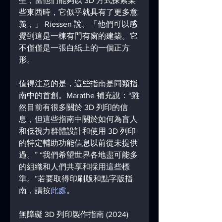
生，當他們能夠以 3D 方式探索某
些東西時，它似乎就具有了更多意
義，」 Riessen 說。「他們可以感
覺到這是一棟有門有窗的建築。它
不僅僅是一張白紙上的一個正方
形。 
值得注意的是，這些指南是同類指
南中的首創。Marathe 補充說：“雖
然目前有很多關於 3D 列印的信
息，但這些指南中關於如何為盲人
和低視力群體設計和使用 3D 列印
的特定輔助功能信息以前從未提供
過。” “我們希望世界各地盡可能多
的組織和人們共享和採用這些標
準。”若要取得印刷版和點字版指
南，請按
此處
。
無障礙 3D 列印製作指南 (2024)