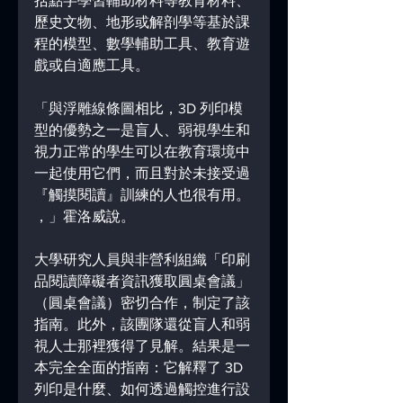
括點字學習輔助材料等教育材料、
歷史文物、地形或解剖學等基於課
程的模型、數學輔助工具、教育遊
戲或自適應工具。 
「與浮雕線條圖相比，3D 列印模
型的優勢之一是盲人、弱視學生和
視力正常的學生可以在教育環境中
一起使用它們，而且對於未接受過
『觸摸閱讀』訓練的人也很有用。 
，」霍洛威說。 
大學研究人員與非營利組織「印刷
品閱讀障礙者資訊獲取圓桌會議」
（圓桌會議）密切合作，制定了該
指南。此外，該團隊還從盲人和弱
視人士那裡獲得了見解。結果是一
本完全全面的指南：它解釋了 3D 
列印是什麼、如何透過觸控進行設