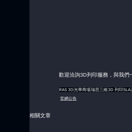
歡迎洽詢3D列印服務，與我們
RAS 3D
光華商場
瑞思三維
3D 列印
SLA
官網公告
相關文章