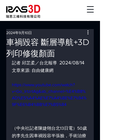
2024年9月10日
車禍毀容 斷層導航+3D
列印修復顏面
2024/08/14
記者 邱芷柔／台北報導  
文章來源: 自由健康網
https://www.youtube.com/watch?
v=Go_IrtzrtAg&ab_channel=%E4%B8%
AD%E5%A4%AE%E7%A4%BE%E7%94%
9F%E6%B4%BB%E7%B5%84
（中央社記者陳婕翎台北13日電）50歲
的李先生因車禍毀容半張臉，手術治療