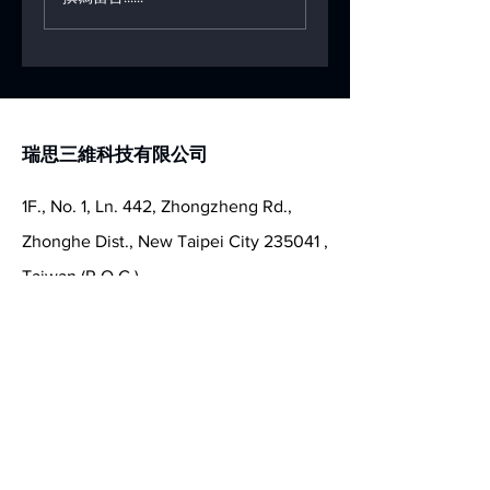
全性更新爭議，承諾
更輕？
“開發者模式”
瑞思三維科技有限公司
1F., No. 1, Ln. 442, Zhongzheng Rd.,
Zhonghe Dist., New Taipei City 235041 ,
Taiwan (R.O.C.)
services.ras3d@gmail.com
+886-2-2245-0135
洽詢報價