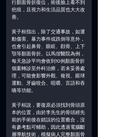
行顏面骨折復位，術後臉上看不到
疤痕，且視力和生活品質也大大改
善。
黃子桓指出，除了交通事故，如運
動傷害、暴力事件或跌倒等意外，
也會引起鼻骨、眼眶、顴骨、上下
顎等顏面骨折。以馬偕醫院為例，
每天急診平均會收到10例顏面骨折
個案轉診至外科治療，若未妥善處
理，可能會影響外觀、複視、眼球
運動、牙齒咬合、咀嚼、言語和吞
嚥等功能。
黃子桓說，要復原必須找到骨頭原
本的位置，由於李先生的骨頭經先
前的手術後在錯誤的位置癒合，沒
有參考點可輔助，因此透過電腦斷
層導航技術，模擬病人完整顏面骨