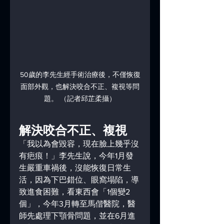
50歲的李先生經手術治療後，不僅恢復
面部外觀，也解決咬合不正、複視等問
題。 （記者邱芷柔攝）
解決咬合不正、複視
「我以為會毀容，現在臉上幾乎沒
有疤痕！」李先生說，今年1月發
生嚴重車禍後，沒能恢復日常生
活，因為下巴錯位、眼窩塌陷，導
致進食困難，看東西會「1個變2
個」，今年3月轉至馬偕醫院，醫
師先處理下顎骨問題，並在6月進