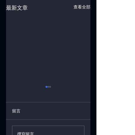
查看全部
最新文章
留言
Bambu Lab 回應安
3D 列印讓天線變
撰寫留言......