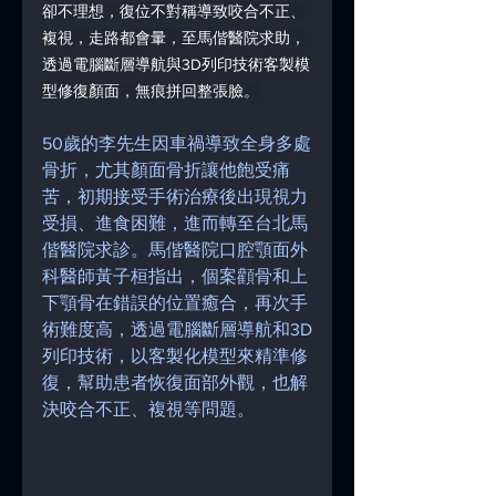
卻不理想，復位不對稱導致咬合不正、
複視，走路都會暈，至馬偕醫院求助，
透過電腦斷層導航與3D列印技術客製模
型修復顏面，無痕拼回整張臉。
50歲的李先生因車禍導致全身多處
骨折，尤其顏面骨折讓他飽受痛
苦，初期接受手術治療後出現視力
受損、進食困難，進而轉至台北馬
偕醫院求診。馬偕醫院口腔顎面外
科醫師黃子桓指出，個案顴骨和上
下顎骨在錯誤的位置癒合，再次手
術難度高，透過電腦斷層導航和3D
列印技術，以客製化模型來精準修
復，幫助患者恢復面部外觀，也解
決咬合不正、複視等問題。