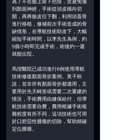
為了不在臉上留下疤痕，並避免傷
到顏面神經，手術從頭皮橫向切
開，再將臉皮往下翻，利用頭蓋骨
進行移植，修補前次手術造成的骨
缺情形，在導航技術助攻下，大幅
縮短手術時間，以李先生為例，約
5個小時即完成手術，術後約一週
就能出院。
馬偕醫院已成功進行6例使用導航
技術修復顏面骨折案例。黃子桓
說，並非所有顏面骨折都適用，主
要用於先天畸形或需要二次重建的
情況，手術費用由健保給付，但導
航技術需要自費，費用根據手術複
雜程度有所不同，這項技術也可用
於口腔惡性腫瘤的切除，幫助精確
定位腫瘤。