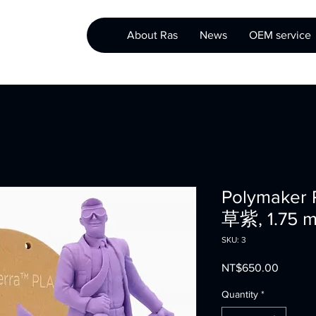
About Ras
News
OEM service
Polymaker
草紫, 1.75 m
SKU: 3
Price
NT$650.00
Quantity
*