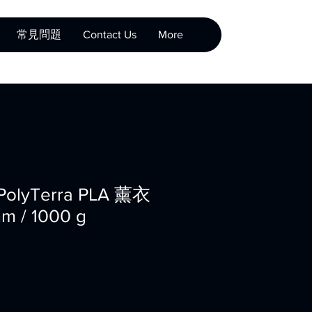
常見問題
Contact Us
More
 PolyTerra PLA 薰衣
m / 1000 g