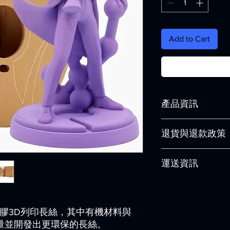
Add to Cart
產品資訊
貨號：FDM721
退貨與退款政策
製造商：
聚酯製造商
內容：
1.000克
這是退貨與退款政策
直徑：
1,75 毫米, 2,8
運送資訊
產品。撰寫政策時，
產品線：
PolyTerra P
顧客有信心購買您的
產品類型：
PLA 長絲
這是個運送政策，適
燈絲顏色：Lavender P
的資訊。撰寫政策時
相容性：
Bambu 實驗
讓顧客有信心購買您
系統：
線軸
種生物塑膠3D列印長絲，其中有機材料與
推薦加工溫度：190 - 
含量並開發出更環保的長絲。