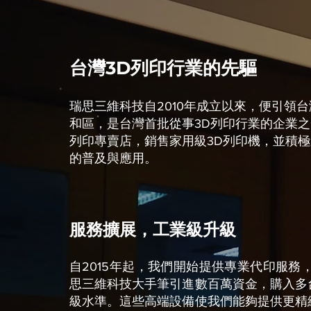
台灣3D列印行業的先驅
瑞思三維科技自2010年成立以來，便引領
和區，是台灣首批從事3D列印行業的企業之
列印專賣店，銷售家用級3D列印機，並積極
的普及與應用。
服務擴展，工業級升級
自2015年起，我們開始提供專業代印服務，
思三維科技大手筆引進數百萬資金，購入多
級水準。這些高端設備使我們能夠提供更精