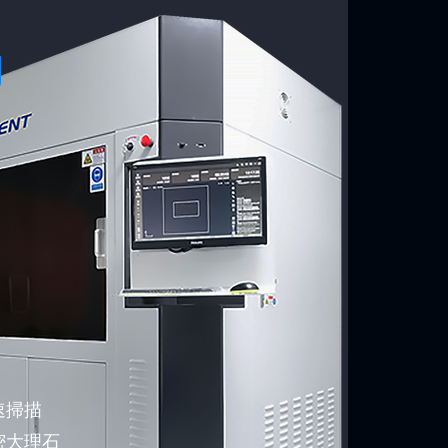
列
速掃描
密大理石