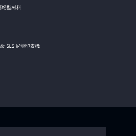
裝高韌型材料
工業級 SLS 尼龍印表機