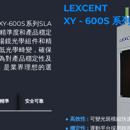
LEXCENT
XY - 600S 系
Y-600S系列SLA
印精準度和產品穩定
a場鏡光學組件和精
低光學畸變，確保
為對產品穩定性及
，是業界理想的選
精準
安全可靠
● 高效性 :
可變光斑模組快
● 穩定性 :
運動平台採用精