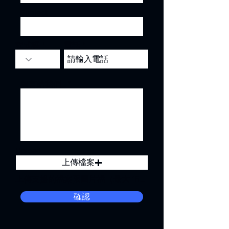
Subject
程式碼
電話
留言給我們...
Upload
上傳檔案
上傳支援的檔案限圖片檔（最大 15MB）
確認