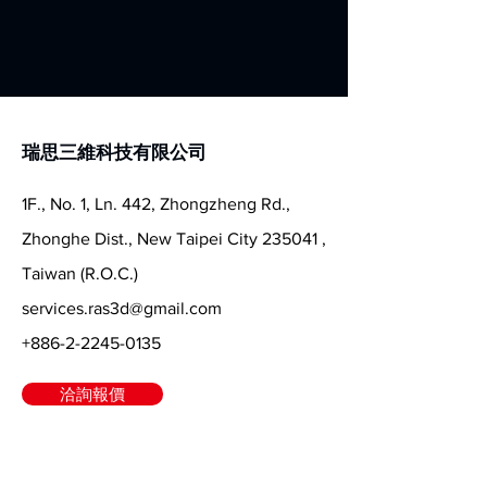
瑞思三維科技有限公司
1F., No. 1, Ln. 442, Zhongzheng Rd.,
Zhonghe Dist., New Taipei City 235041 ,
Taiwan (R.O.C.)
services.ras3d@gmail.com
+886-2-2245-0135
洽詢報價