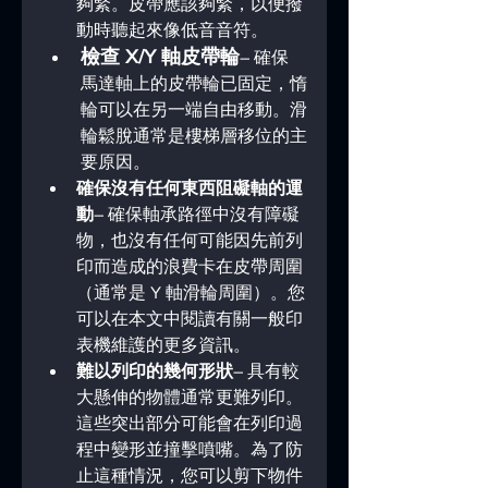
夠緊。皮帶應該夠緊，以便撥
動時聽起來像低音音符。
檢查 X/Y 軸皮帶輪
– 確保 
馬達軸上的皮帶輪已固定，惰
輪可以在另一端自由移動。滑
輪鬆脫通常是樓梯層移位的主
要原因。
確保沒有任何東西阻礙軸的運
動
– 確保軸承路徑中沒有障礙
物，也沒有任何可能因先前列
印而造成的浪費卡在皮帶周圍
（通常是 Y 軸滑輪周圍）。您
可以在本文中閱讀有關一般印
表機維護的更多資訊。
難以列印的幾何形狀
– 具有較
大懸伸的物體通常更難列印。
這些突出部分可能會在列印過
程中變形並撞擊噴嘴。為了防
止這種情況，您可以剪下物件