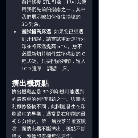
自行修復 STL 對象，也可以使
用我們先前的指南之一，其中
我們展示瞭如何修復損壞的 
3D 對象。
嘗試提高床溫
- 如果您已經遇
到此錯誤，請嘗試重新運行列
印並將床溫提高 5 ° C。您不
必重新切片物件並準備新的 G 
程式碼。只要開始列印，進入
LCD 選單 – 調諧 – 床。
擠出機斑點
擠出機斑點是 3D 列印機可能遇到
的最嚴重的列印問題之一。與義大
利麵條怪物不同，此問題發生在印
刷過程的早期，通常是在印刷的最
初 5 分鐘內。第一層脫落並覆蓋噴
嘴，而擠出機不斷擠出，斑點不斷
增大，導致印表機無法運作。