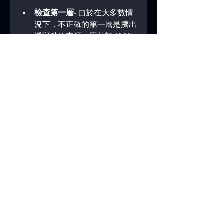
檢查第一層
- 由於在大多數情
況下，不正確的第一層是擠出
機斑點的來源，因此請 100% 
確保第一層正確粘附到整個打
印表面。可以參考上面的「第
一層不黏」。
監視列印 5-10 分鐘
– 讓印表機
運作 10 分鐘並檢查進度。我
們建議每次都這樣做。如果發
現任何問題，請重新啟動列
印。如果一切看起來都運作正
常，那麼您可以讓印表機完成
工作。在最初 10 分鐘後，您
的印表機不太可能產生擠出機
斑點。
文章來源: 
https://www.prusa3d.com/