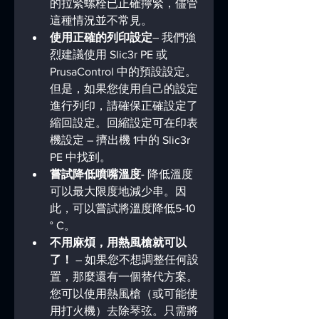
的拉緊螺栓已正確擰緊，儘管
這種情況並不常見。
使用正確的列印設定
– 我們強
烈建議使用 Slic3r PE 或 
PrusaControl 中的預設設定。
但是，如果您使用自己的設定
進行列印，請確保正確設定了
縮回設定。回縮設定可在印表
機設定 – 擠出機 1中的 Slic3r 
PE 中找到。
嘗試降低噴嘴溫度
- 降低溫度
可以最大限度地減少串。因
此，可以嘗試將溫度降低5-10 
° C。
不用麻煩，用熱風槍就可以
了！
 – 如果您不想調整任何設
置，那麼還有一個替代方案。
您可以使用熱風槍（或可能使
用打火機）去除琴弦。只需將