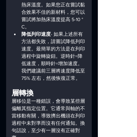
熱床溫度。如果您正在嘗試黏
合效果不佳的新材料，您可以
嘗試將加熱床溫度提高 5-10 ° 
C。
降低列印速度
- 如果上述所有
方法都失敗，請嘗試降低列印
速度。最簡單的方法是在列印
過程中旋轉旋鈕。逆時針=降
低速度，順時針=增加速度。
我們建議前三層將速度降低至 
75% 左右，然後恢復正常。
層轉換
層移位是一種錯誤，會導致某些層
偏離其指定位置。它通常與軸的不
當移動有關，導致擠出機頭在列印
過程中未對準而沒有任何通知。換
句話說，至少有一層沒有正確對