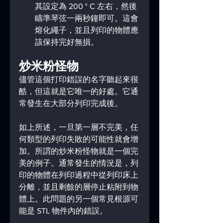
其設定為 200 ° C 左右，然後
瞄準琴弦一兩秒鐘即可。這會
熔化繩子，並且列印的物體應
該保持完好無損。
炒米粉怪物
儘管這個打印錯誤的名字聽起來很
酷，但這就是它唯一的好處。它通
常發生在大部分列印完成後。
如上所述，一旦第一層不完美，任
何類型的列印失敗的可能性就會增
加。所謂的炒米粉怪物就是一個完
美的例子。通常發生的情況是，列
印的物體在列印過程中從列印床上
分離，並且剩餘的層停止粘附到物
體上。此問題的另一個常見根源可
能是 STL 物件內的錯誤。