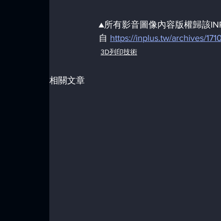
▲所有影音圖像內容版權歸該INP
自 
https://inplus.tw/archives/171
3D列印技術
相關文章