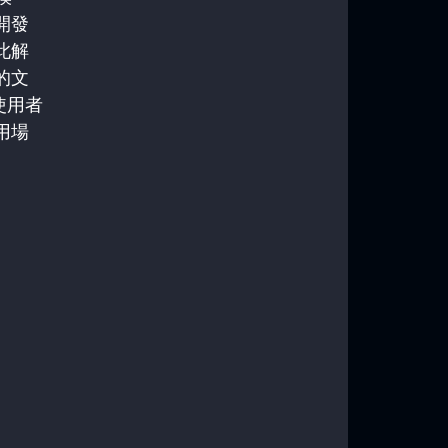
開發
此解
的文
使用者
用場