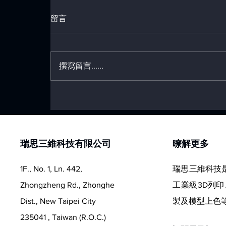
留言
撰寫留言......
打破傳統建築速度，愛爾蘭
3D 列印 12 天蓋好社宅
瑞思三維科技有限公司
​暸解更多
1F., No. 1, Ln. 442,
瑞思三維科技
Zhongzheng Rd., Zhonghe
工業級3D列印
Dist., New Taipei City
製及模型上色
235041 , Taiwan (R.O.C.)