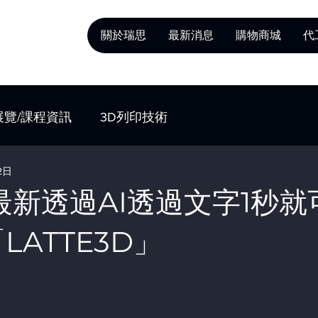
關於瑞思
最新消息
購物商城
代
展覽/課程資訊
3D列印技術
2日
表最新透過AI透過文字1秒就
LATTE3D」