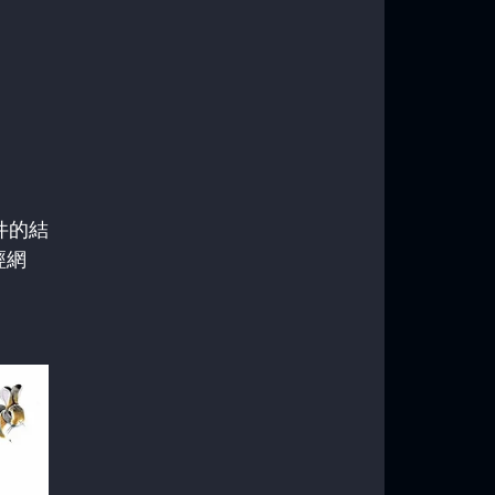
件的結
經網