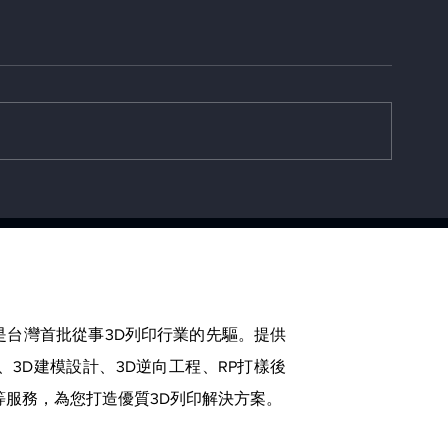
3D 列印讓天
Bambu Lab 回應安全性更新
爭議，承諾“開發者模式”
是台灣首批從事3D列印行業的先驅。提供
、3D建模設計、3D逆向工程、RP打樣後
等服務，為您打造優質3D列印解決方案。