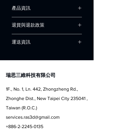
產品資訊
貨號：FDM718
退貨與退款政策
製造商：
聚酯製造商
內容：
1.000克
這是退貨與退款政策，適合向客戶解釋
直徑：
1,75 毫米, 2,85 毫米
運送資訊
如何處理不滿意的產品。撰寫政策時，
產品線：
PolyTerra PLA
請盡量開門見山，以便建立互信，讓顧
產品類型：
PLA 長絲
這是個運送政策，適合加入與運送方
客有信心購買您的產品。
燈絲顏色：
Peach 蜜桃橙
法、包裝和費用相關的資訊。撰寫政策
相容性：
Bambu 實驗室 AMS*
時，請盡量開門見山，以便建立互信，
系統：
線軸
讓顧客有信心購買您的產品。
瑞思三維科技有限公司
推薦加工溫度：190 - 230℃
建議加熱溫度：25 - 60℃
1F., No. 1, Ln. 442, Zhongzheng Rd.,
Zhonghe Dist., New Taipei City 235041 ,
Taiwan (R.O.C.)
services.ras3d@gmail.com
+886-2-2245-0135