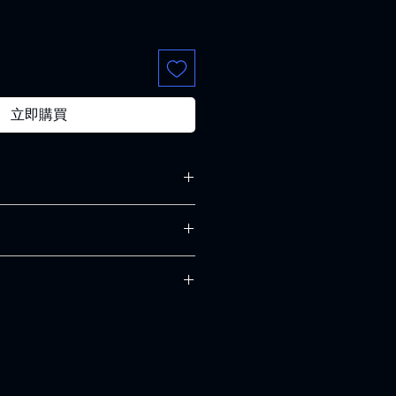
立即購買
，適合向客戶解釋如何處理不滿意的
5 毫米
請盡量開門見山，以便建立互信，讓
LA
產品。
合加入與運送方法、包裝和費用相關
urple
薰衣草紫
，請盡量開門見山，以便建立互信，
室 AMS*
的產品。
230℃