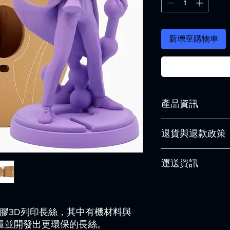
新增至購物車
產品資訊
貨號：FDM721
退貨與退款政策
製造商：
聚酯製造商
內容：
1.000克
這是退貨與退款政策
直徑：
1,75 毫米, 2,8
運送資訊
產品。撰寫政策時，
產品線：
PolyTerra P
顧客有信心購買您的
產品類型：
PLA 長絲
這是個運送政策，適
燈絲顏色：Lavender P
的資訊。撰寫政策時
相容性：
Bambu 實驗
讓顧客有信心購買您
系統：
線軸
種生物塑膠3D列印長絲，其中有機材料與
推薦加工溫度：190 - 
含量並開發出更環保的長絲。